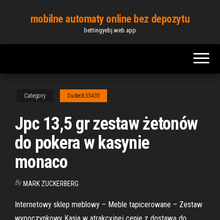
Skip
mobilne automaty online bez depozytu
to
bettingyebj.web.app
the
content
Category
Dudeck55435
Jpc 13,5 gr zestaw żetonów
do pokera w kasynie
monaco
By
MARK ZUCKERBERG
Internetowy sklep meblowy – Meble tapicerowane – Zestaw
wypoczynkowy Kasia w atrakcyjnej cenie z dostawą do