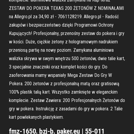
ZESTAW DO POKERA TEXAS 200 ŻETONÓW Z NOMINAŁAMI
na Allegro.pl za 34,90 zł - 7061128219. Allegro.pl - Radość
zakupów i bezpieczeństwo dzięki Programowi Ochrony
Kupujących! Profesjonalny, przenośny zestaw do pokera i gry
w kości. Duże, ciężkie żetony z hologramowym nadrukiem
przeniosą partię na nowy poziom. Zamykana aluminiowa
walizka skrywa w swym wnętrzu 500 żetonów, dwie talie kart,
3 specjalnie znaczniki oraz komplet kości do gry. Do
zaoferowania mamy wspaniały Mega Zestaw Do Gry W
Pokera. 200 żetonów z profesjonalną matą oraz gratisową
100% plastik talią kart. Wszystko zamknięte w eleganckim
komplecie. Zestaw Zawiera: 200 Profesjonalnych Żetonów do
gry w pokera. Instrukcję z zasadami do gry w pokera. 2 Talie
kart powlekanych plastykiem.
fmz-1650. bzj-b. paker.eu | 55-011