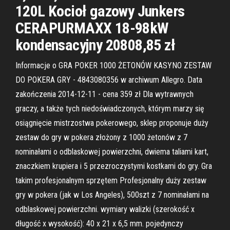
120L Kocioł gazowy Junkers
CERAPURMAXX 18-98kW
kondensacyjny 20808,85 zł
Informacje o GRA POKER 1000 ŻETONÓW KASYNO ZESTAW
DO POKERA GRY - 4843080356 w archiwum Allegro. Data
zakończenia 2014-12-11 - cena 359 zł Dla wytrawnych
graczy, a także tych niedoświadczonych, którym marzy się
osiągnięcie mistrzostwa pokerowego, sklep proponuje duży
zestaw do gry w pokera złożony z 1000 żetonów z 7
nominałami o odblaskowej powierzchni, dwiema taliami kart,
znaczkiem krupiera i 5 przezroczystymi kostkami do gry. Gra
takim profesjonalnym sprzętem Profesjonalny duży zestaw
gry w pokera (jak w Los Angeles), 500szt z 7 nominałami na
odblaskowej powierzchni. wymiary walizki (szerokość x
długość x wysokość): 40 x 21 x 6,5 mm. pojedynczy