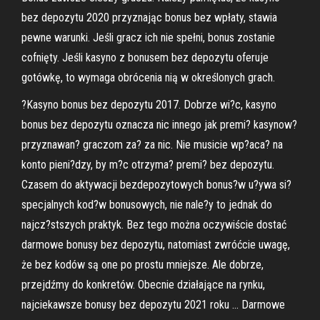
bez depozytu 2020 przyznając bonus bez wpłaty, stawia
pewne warunki. Jeśli gracz ich nie spełni, bonus zostanie
cofnięty. Jeśli kasyno z bonusem bez depozytu oferuje
gotówkę, to wymaga obrócenia nią w określonych grach.
?Kasyno bonus bez depozytu 2017. Dobrze wi?c, kasyno
bonus bez depozytu oznacza nic innego jak premi? kasynow?
przyznawan? graczom za? za nic. Nie musicie wp?aca? na
konto pieni?dzy, by m?c otrzyma? premi? bez depozytu.
Czasem do aktywacji bezdepozytowych bonus?w u?ywa si?
specjalnych kod?w bonusowych, nie nale?y to jednak do
najcz?stszych praktyk. Bez tego można oczywiście dostać
darmowe bonusy bez depozytu, natomiast zwróćcie uwagę,
że bez kodów są one po prostu mniejsze. Ale dobrze,
przejdźmy do konkretów. Obecnie działające na rynku,
najciekawsze bonusy bez depozytu 2021 roku … Darmowe