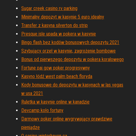
Sugar creek casino rv parking
Minimalny depozyt w kasynie 5 euro idealny
Transfer z kasyna silverton do strip
Presque isle upada w pokera w kasynie
Bingo flash bez kodów bonusowych depozytu 2021
Szybujący orzeł w kasynie, zagrożenie bombowe
Bonus od pierwszego depozytu w pokera koralowego
Fortune pai gow poker progresywny
Kasyno łódź west palm beach floryda
Kody bonusowe do depozytu w kasynach w las vegas
w usa 2021
Ruletka w kasynie online w kanadzie
Devcamp koło fortuny
Darmowy poker online wygrywający prawdziwe
pieniądze
Q casino winterhaven ca