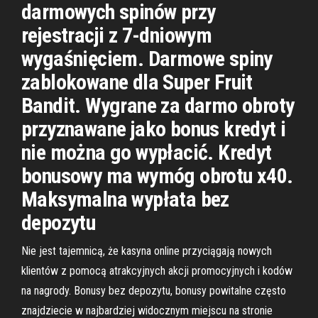
darmowych spinów przy
rejestracji z 7-dniowym
wygaśnięciem. Darmowe spiny
zablokowane dla Super Fruit
Bandit. Wygrane za darmo obroty
przyznawane jako bonus kredyt i
nie można go wypłacić. Kredyt
bonusowy ma wymóg obrotu x40.
Maksymalna wypłata bez
depozytu
Nie jest tajemnicą, że kasyna online przyciągają nowych
klientów z pomocą atrakcyjnych akcji promocyjnych i kodów
na nagrody. Bonusy bez depozytu, bonusy powitalne często
znajdziecie w najbardziej widocznym miejscu na stronie